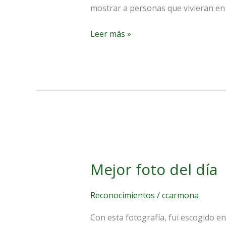
mostrar a personas que vivieran en 
Leer más »
Mejor
foto
Mejor foto del día
del
día
Reconocimientos
/
ccarmona
Con esta fotografía, fui escogido en