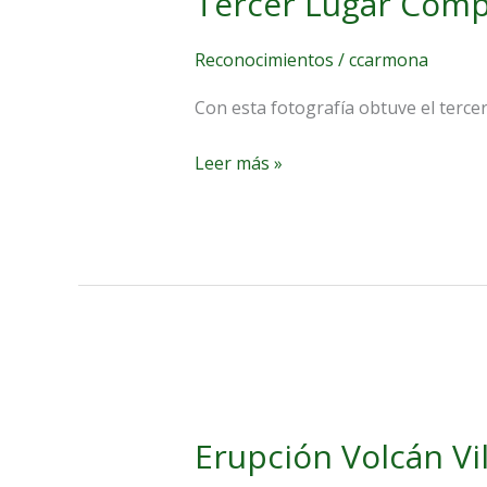
Tercer Lugar Comp
Nacional
Reconocimientos
/
ccarmona
Con esta fotografía obtuve el terce
Leer más »
Erupción
Volcán
Erupción Volcán Vil
Villarrica
2015