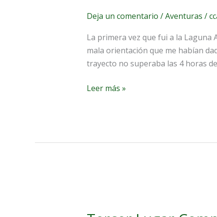
Deja un comentario
/
Aventuras
/
c
La primera vez que fui a la Laguna 
mala orientación que me habían dado
trayecto no superaba las 4 horas de 
Leer más »
Tercer
Lugar
Competencia