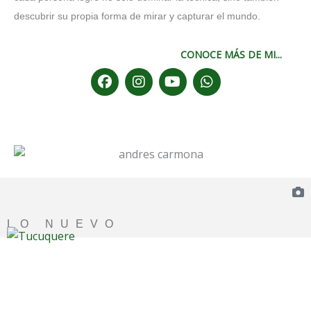
descubrir su propia forma de mirar y capturar el mundo.
CONOCE MÁS DE MI...
F
I
Y
W
a
n
o
h
c
s
u
a
e
t
t
t
b
a
u
s
o
g
b
a
o
r
e
p
k
a
p
m
LO NUEVO