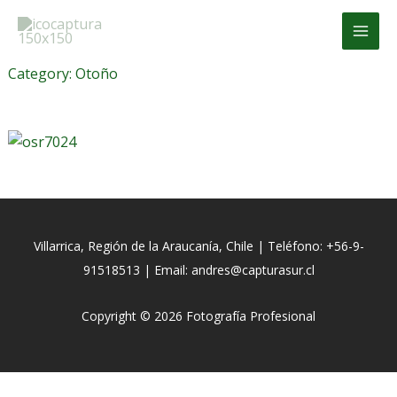
Ir
MAI
al
MEN
contenido
Category:
Otoño
Villarrica, Región de la Araucanía, Chile | Teléfono: +56-9-
91518513 | Email: andres@capturasur.cl
Copyright © 2026 Fotografía Profesional