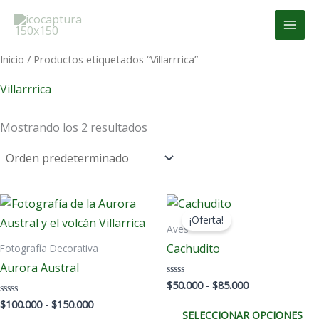
Ir
MAI
al
MEN
contenido
Inicio
/ Productos etiquetados “Villarrrica”
Villarrrica
Mostrando los 2 resultados
Rango
Rango
Este
de
de
¡Oferta!
producto
precios:
precios:
Aves
desde
desde
tiene
Cachudito
Fotografía Decorativa
$100.000
$50.000
múltiples
hasta
hasta
Aurora Austral
$150.000
$85.000
variantes.
$
50.000
-
$
85.000
Valorado
con
Las
0
$
100.000
-
$
150.000
Valorado
de
con
SELECCIONAR OPCIONES
opciones