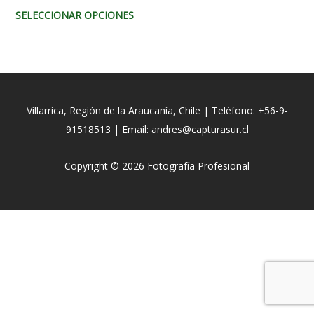
5
0
de
SELECCIONAR OPCIONES
se
5
pueden
elegir
en
la
Villarrica, Región de la Araucanía, Chile | Teléfono: +56-9-
página
91518513 | Email: andres@capturasur.cl
de
producto
Copyright © 2026 Fotografía Profesional